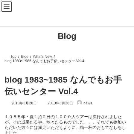
コ
ナ
ン
ビ
テ
ゲ
ン
ー
ツ
シ
へ
ョ
Blog
ス
ン
キ
に
ッ
移
プ
動
Top
Blog
What's New
blog 1983~1985 なんでもお手伝いセンター Vol.4
blog 1983~1985 なんでもお手
伝いセンター Vol.4
最
2013年3月28日
2013年3月28日
news
終
更
１９８５年・夏１泊２日の１０００人ツアーは決行されました
新
日
が、その成果たるや、散々たるものでした、、、それでも参加い
時
ただいた方々には満足いただくように、精一杯のおもてなしをし
:
ました。