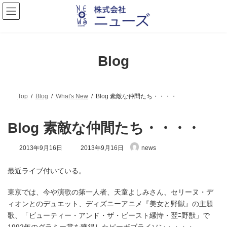
コ
ナ
ン
ビ
テ
ゲ
ン
ー
ツ
シ
へ
ョ
Blog
ス
ン
キ
に
ッ
移
プ
動
Top
Blog
What's New
Blog 素敵な仲間たち・・・・
Blog 素敵な仲間たち・・・・
最
2013年9月16日
2013年9月16日
news
終
更
最近ライブ付いている。
新
日
時
東京では、今や演歌の第一人者、天童よしみさん、セリーヌ・デ
:
ィオンとのデュエット、ディズニーアニメ『美女と野獣』の主題
歌、「ビューティー・アンド・ザ・ビースト縲恃・翌ﾆ野獣」で