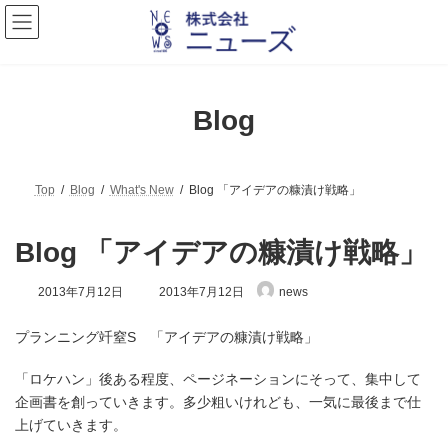
コ
ナ
ン
ビ
テ
ゲ
ン
ー
ツ
シ
へ
ョ
Blog
ス
ン
キ
に
ッ
移
プ
動
Top
Blog
What's New
Blog 「アイデアの糠漬け戦略」
Blog 「アイデアの糠漬け戦略」
最
2013年7月12日
2013年7月12日
news
終
更
プランニング竏窒S 「アイデアの糠漬け戦略」
新
日
時
「ロケハン」後ある程度、ページネーションにそって、集中して
:
企画書を創っていきます。多少粗いけれども、一気に最後まで仕
上げていきます。