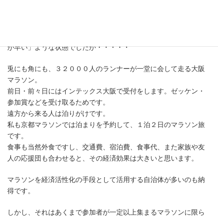
京都マラソンは2回（２０１４年、２０１６年）ほど出場していま
すが、今回初めての大阪です。まぁ、言い訳がましいですが、体
調は今までで最悪の状態、とにかくゴールまで、この体力が持っ
て欲しいと思って走っていました。途中からは、「歩いている方
が早い」ような状態でしたが・・・・・
兎にも角にも、３２０００人のランナーが一堂に会して走る大阪
マラソン。
前日・前々日にはインテックス大阪で受付をします。ゼッケン・
参加賞などを受け取るためです。
遠方から来る人は泊りがけです。
私も京都マラソンでは泊まりを予約して、１泊２日のマラソン旅
です。
食事も当然外食ですし、交通費、宿泊費、食事代、また家族や友
人の応援団も合わせると、その経済効果は大きいと思います。
マラソンを経済活性化の手段として活用する自治体が多いのも納
得です。
しかし、それはあくまで参加者が一定以上集まるマラソンに限ら