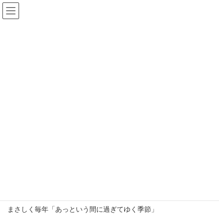
コ
ナ
ン
ビ
テ
ゲ
ン
ー
ツ
シ
へ
ョ
Blog
ス
ン
キ
に
ッ
移
プ
動
Top
Blog
work
自問自答のご登拝
自問自答のご登拝
最
2025年11月30日
2025年11月30日
news
終
更
新
やっと、初冬らしい季節になってきたと思ったら、
日
時
明日から12月師走が始まる。
:
まさしく毎年「あっという間に過ぎてゆく季節」