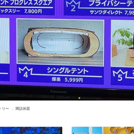
トリー
、
閑話休題