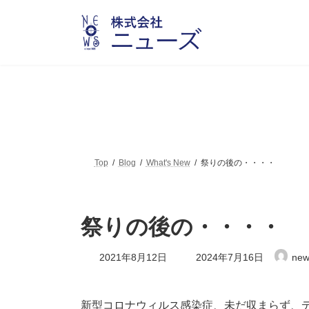
コ
ナ
ン
ビ
テ
ゲ
ン
ー
ツ
シ
へ
ョ
ス
ン
キ
に
ッ
移
プ
動
Top
Blog
What's New
祭りの後の・・・・
祭りの後の・・・・
最
2021年8月12日
2024年7月16日
new
終
更
新
日
新型コロナウィルス感染症、未だ収まらず、