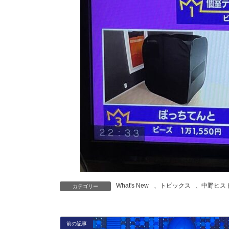
What's New
、
トピックス
、
中野ヒス
カテゴリー
前の記事