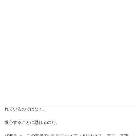
25年に及ぶレギュラーイベントだが、回を追うごとに緊張感が増
すのはなぜだろうか。
3500人を超える観客のイベントを初めて仕切った時は勢いでやり
切った気がするが、
年々、勢いだけではできないことに気づくのだ。
毎回同じイベントではあるけれども、天候も違う、来場者も違
う、出演者も変わる。
イベント名称は同じでも内容は毎回違う。
そう、イベントは一期一会なのだ。
だからこそ、毎回緊張するし、慣れてはいけないのだ。失敗を恐
れているのではなく、
慢心することに恐れるのだ。
40年以上、この業界でお世話になっているけれども、常に、真摯