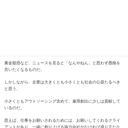
会社は、1年間で成績を問われる。2月からの１年間でどれだけの
売り上げがあり、どれだけの支払いがあり、
経費などを１円まで帳簿につけ、粗利がどれだけだと、全て開示
する必要がある。
消費税はもちろん、法人税など支払うべきものを払い、１年間の
成績が出る。
裏金疑惑など、ニュースを見ると「なんやねん」と思わず愚痴を
言いたくなるものだ。
しかしながら、企業は大きくとも小さくとも社会の公器たるべき
と思う。
小さくともアウトソーシング含めて、雇用創出に少しは貢献して
いるのだ。
思えば、仕事をお願いされるためには、お願いしてくれるクライ
アントがあり、一緒に創り上げる協力会社がなければ成り立たな