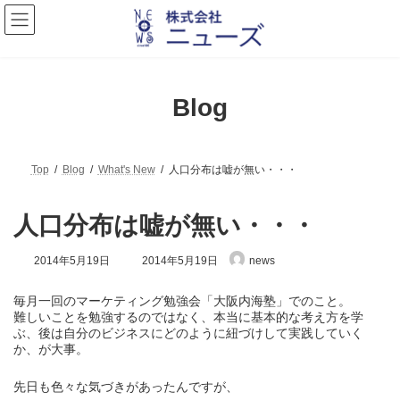
コ
ナ
ン
ビ
テ
ゲ
ン
ー
ツ
シ
へ
ョ
Blog
ス
ン
キ
に
ッ
移
プ
動
Top
Blog
What's New
人口分布は嘘が無い・・・
人口分布は嘘が無い・・・
最
2014年5月19日
2014年5月19日
news
終
更
毎月一回のマーケティング勉強会「大阪内海塾」でのこと。
新
日
難しいことを勉強するのではなく、本当に基本的な考え方を学
時
ぶ、後は自分のビジネスにどのように紐づけして実践していく
:
か、が大事。
先日も色々な気づきがあったんですが、