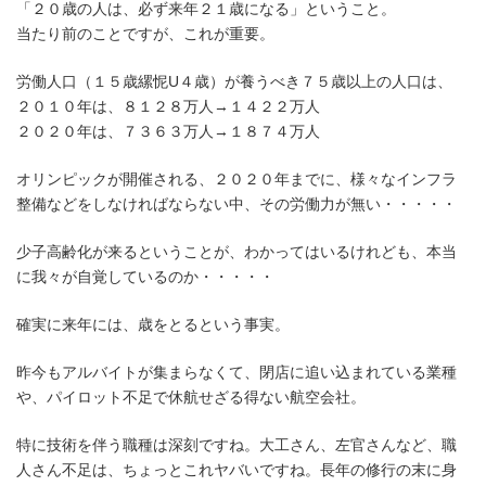
「２０歳の人は、必ず来年２１歳になる」ということ。
当たり前のことですが、これが重要。
労働人口（１５歳縲怩U４歳）が養うべき７５歳以上の人口は、
２０１０年は、８１２８万人→１４２２万人
２０２０年は、７３６３万人→１８７４万人
オリンピックが開催される、２０２０年までに、様々なインフラ
整備などをしなければならない中、その労働力が無い・・・・・
少子高齢化が来るということが、わかってはいるけれども、本当
に我々が自覚しているのか・・・・・
確実に来年には、歳をとるという事実。
昨今もアルバイトが集まらなくて、閉店に追い込まれている業種
や、パイロット不足で休航せざる得ない航空会社。
特に技術を伴う職種は深刻ですね。大工さん、左官さんなど、職
人さん不足は、ちょっとこれヤバいですね。長年の修行の末に身