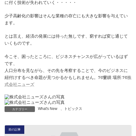
に付く技術が失われていく・・・・・
少子高齢化の影響はそんな業種の存亡にも大きな影響を与えてい
ます。
とは言え、経済の発展には待った無しです、窮すれば変じ通じて
いくものです。
今こそ、困ったところに、ビジネスチャンスが広がっているはず
です、
人口分布を見ながら、その先を考察することで、今のビジネスに
紐付けするべき命題が見つかるかもしれません。ﾂꀀ窶鐀 場所:ﾂꀀ
株
式会社ニューズ
What's New
、
トピックス
カテゴリー
前の記事