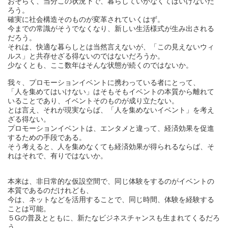
おそらく、当分この状況下で、暮らしていかなくてはいけないだ
ろう。
確実に社会構造そのものが変革されていくはず。
今までの常識がそうでなくなり、新しい生活様式が生み出される
だろう。
それは、快適な暮らしとは当然言えないが、「この見えないウィ
ルス」と共存せざる得ないのではないだろうか。
少なくとも、ここ数年はそんな状態が続くのではないか。
我々、プロモーションイベントに携わっている者にとって、
「人を集めてはいけない」はそもそもイベントの本質から離れて
いることであり、イベントそのものが成り立たない。
とは言え、それが現実ならば、「人を集めないイベント」を考え
ざる得ない。
プロモーションイベントは、エンタメと違って、経済効果を促進
するための手段である。
そう考えると、人を集めなくても経済効果が得られるならば、そ
れはそれで、有りではないか。
本来は、非日常的な仮設空間で、同じ体験をするのがイベントの
本質であるのだけれども、
今は、ネットなどを活用することで、同じ時間、体験を経験する
ことは可能。
５Gの普及とともに、新たなビジネスチャンスも生まれてくるだろ
う。