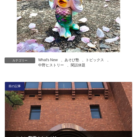
What's New
、
あそび塾
、
トピックス
、
カテゴリー
中野ヒストリー
、
閑話休題
前の記事