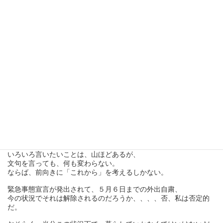
我々イベント業界も、全く機能停止。
人を集めるイベントは真っ先に中止・延期へと。
そんな中、医療従事者の闘いは続く。
品薄のマスクや消毒液などもいつになれば供給されるの
か・・・・
世の動きが全く変わってしまった。
人が動かないと、お金も動かない。
経済が止まってしまう。
見えないウィルスとの闘いはいつまで続くのか、不安が世を覆い
尽くす。
しかしながら、我々は手を拱いていても仕方ない。
いろいろ言いたいことは、山ほどあるが、
文句を言っても、何も変わらない。
ならば、前向きに「これから」を考えるしかない。
緊急事態宣言が発出されて、５月６日までの外出自粛、
今の状況でそれは解除されるのだろうか、、、、否、私は否定的
だ。