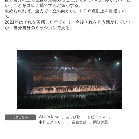
いうことをコロナ禍で学んだ気がする。
求められれば、全力で、立ち向かい。１００点以上を目指すの
み。
2021年はそれを実感した年であり、今後それをどう活かしていく
か、自分自身のミッションである。
What's New
、
あそび塾
、
トピックス
、
カテゴリー
中野ヒストリー
、
業務実績
、
閑話休題