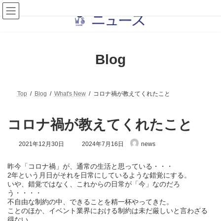
コ
ナ
ン
ビ
テ
ゲ
ン
ー
ツ
シ
へ
ョ
Blog
ス
ン
キ
に
ッ
移
プ
動
Top
Blog
What's New
コロナ禍が教えてくれたこと
コロナ禍が教えてくれたこと
最
2021年12月30日
2024年7月16日
news
終
更
昨今「コロナ禍」が、通常の生活と思っている・・・
新
日
2年という月日がそれを日常にしているような錯覚にする。
時
いや、錯覚ではなく、これからの日常が「今」なのだろ
:
う・・・・
不自由な制約の中、できることを精一杯やってきた。
ことのほか、イベント業界における制約は未だ厳しいと言わざる
得ない。