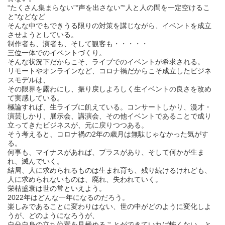
“たくさん集まらない”“声を出さない”“人と人の間を一定空けるこ
と”などなど
そんな中でもできうる限りの対策を講じながら、イベントを成立
させようとしている。
制作者も、演者も、そして観客も・・・・・
三位一体でのイベントづくり。
そんな状況下だからこそ、ライブでのイベントが希求される。
リモートやオンラインなど、コロナ禍だからこそ成立したビジネ
スモデルは、
その限界を露わにし、振り戻しよろしく生イベントの良さを改め
て実感している。
極論すれば、生ライブに飢えている。コンサートしかり、漫才・
演芸しかり、展示会、講演会、その他イベントであることで成り
立ってきたビジネスが、元に戻りつつある。
そう考えると、コロナ禍の2年の歳月は無駄じゃなかった気がす
る。
何事も、マイナスがあれば、プラスがあり、そして何かが生ま
れ、滅んでいく。
結局、人に求められるものは生まれ育ち、残り続けるけれども、
人に求められないものは、廃れ、失われていく。
栄枯盛衰は世の常といえよう。
2022年はどんな一年になるのだろう。
楽しみであることに変わりはない、世の中がどのように変化しよ
うが、どのようになろうが、
自分自身の立ち位置を見極めることができていれば怖くない、と