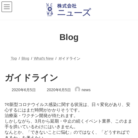
コ
ナ
ン
ビ
テ
ゲ
ン
ー
ツ
シ
へ
ョ
Blog
ス
ン
キ
に
ッ
移
プ
動
Top
Blog
What's New
ガイドライン
ガイドライン
最
2020年6月5日
2020年6月5日
news
終
更
新
ﾂꀀ新型コロナウイルス感染に関する状況は、日々変化があり、安
日
心するにはまだ時間がかかりそうです。
時
治療薬・ワクチン開発が待たれます。
:
しかしながら、3月から延期・中止の続くイベント業界、このまま
手を拱いているわけにはいきません。
なんとか、「できないことに悩む」のではなく、「どうすればで
きるか」を考えたい。