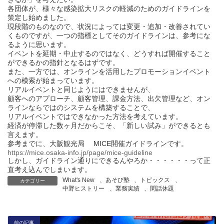
各団体が、様々な感染拡大リスクの軽減のためのガイドラインを
策定し始めました。
現段階のものなので、状況によっては変更・追加・改善されてい
くものですが、一つの指標としてそのガイドラインは、参考にな
るように思います。
イベントを延期・中止するのではなく、どうすれば開催すること
ができるかの指針となるはずです。
また、一方では、オンラインを活用したプロモーションイベント
への模索が始まっています。
リアルイベントと同じようにはできませんが、
顧客へのアプローチ、顧客管理、課金方法、出欠管理など、オン
ラインならではのシステムを構築することで、
リアルイベントではできなかった方法を考えています。
経済が停滞した数ヶ月だからこそ、「新しい試み」ができるとも
言えます。
参考までに、大阪観光局 MICE開催ガイドラインです。
https://mice.osaka-info.jp/page/mice-guideline
しかし、ガイドライン通りにできるんやろか・・・・・・って正
直考え込んでしまいます。
What's New
、
あそび塾
、
トピックス
、
カテゴリー
中野ヒストリー
、
業務実績
、
閑話休題
前の記事