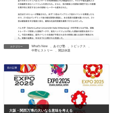
What's New
、
あそび塾
、
トピックス
、
カテゴリー
中野ヒストリー
、
閑話休題
前の記事
大阪・関西万博の大いなる意味を考える