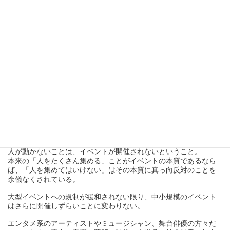
２,０００人の観客（ボランティア）を会場に入れて、屋内イベン
トの感染実験を行なったというニュース。（記事出典：Forbes
JAPAN）
感染拡大に対する対策は必要不可欠ではあるけれども、「できな
いのであれば、できるためにどうするかの対策」を考える方向性
と、「できないのであれば、規制をするしかない」方向性。
どちらもある意味正しいとは思うけれども、
感染で影響のある命と、経済を止める・規制することで止まる命
もあることを考えていかなくてはいけない時期ではないか、2月ご
ろから既に半年。様々な業界への影響は計り知れない。
我々イベント業界は休業要請を直接要請されているわけではな
い。従って保障もない。
しかしながら実情は「開店休業状態」
人が動かないことは、イベントが開催されないということ。
本来の「人をたくさん集める」ことがイベントの本質であるなら
ば、「人を集めてはいけない」はその本質に真っ向反対のことを
余儀なくされている。
大型イベントへの規制が緩和されない限り、中小規模のイベント
はさらに開催しずらいことに変わりない。
エンタメ系のアーティストやミュージシャン、舞台俳優の方々だ