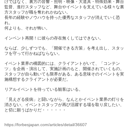
けではなく、裏方の音響・照明・映像・大道具・特殊効果・舞台
監督、進行スタッフなど、舞台やイベントを支えている様々な裏
方スタッフが職を奪われかねない。
長年の経験やノウハウを持った優秀なスタッフが消えていく恐
れ。
何よりも、それが怖い。
インベント再開！に彼らの存在無くしてはできない。
ならば、少しずつでも、「開催できる方策」を考え出し、スタッ
フを守って行かねばならない。
イベント業界の構図的には、クライアントがいて、「コンテン
ツ」を企画・演出して、実施計画のもと、開催されていくもの。
スタッフが自ら動いても限界がある。ある意味そのイベントを実
施構想するクライアントが必要だ。
リアルイベントを待っている観客はいる。
「見えざる疫病」と闘いながら、なんとかイベント業界の灯りを
消さない、イベントスタッフが再び活躍する場を取り戻したい、
と切に願うばかりだ・・・・・・
https://forbesjapan.com/articles/detail/36607