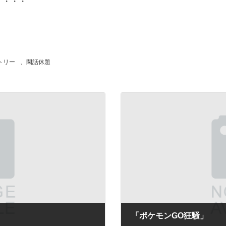
・・・・
トリー
、
閑話休題
「ポケモンGO狂騒」