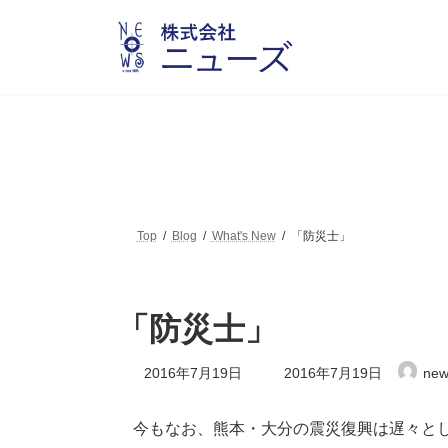
コ
ナ
ン
ビ
テ
ゲ
ン
ー
ツ
シ
へ
ョ
ス
ン
キ
に
ッ
移
プ
動
Top
Blog
What's New
「防災士」
「防災士」
最
2016年7月19日
2016年7月19日
new
終
更
新
今もなお、熊本・大分の震災復興は遅々とし
日