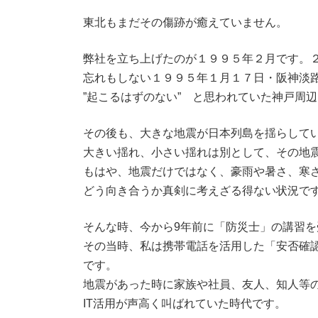
時
:
東北もまだその傷跡が癒えていません。
弊社を立ち上げたのが１９９５年２月です。
忘れもしない１９９５年１月１７日・阪神淡
”起こるはずのない” と思われていた神戸周
その後も、大きな地震が日本列島を揺らして
大きい揺れ、小さい揺れは別として、その地
もはや、地震だけではなく、豪雨や暑さ、寒
どう向き合うか真剣に考えざる得ない状況で
そんな時、今から9年前に「防災士」の講習を
その当時、私は携帯電話を活用した「安否確
です。
地震があった時に家族や社員、友人、知人等
IT活用が声高く叫ばれていた時代です。