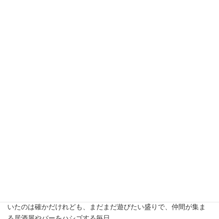
で会社を立ち上げ
現在３０期目と考えると、サラリーマン生活は短かった気がす
る。
株式会社ニューズの創業に関しては、またの機会にお話したいけ
れども、
やはり８年間の雇われ時代は貴重な経験をさせていただいたと思
う。
まだまだペーペーの若輩者に、いろんな仕事を任せてくれた。
まぁ、実際は人手不足とバブル期での仕事のバランスが悪かった
ので、任せざるえなかったのだろう。２０代前半から３０歳まで
の間、体力しか取り柄のなかった頃だ。
経験値もそれほどないし、若気の至りで気は短いし、一生懸命働
いたのは確かだけれども、まだまだ遊びたい盛りで、仲間が集ま
る居酒屋やバーをハシゴする毎日。