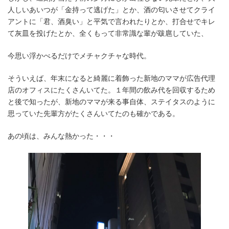
人しいあいつが「金持って逃げた」とか、酒の匂いさせてクライ
アントに「君、酒臭い」と平気で言われたりとか、打合せでキレ
て灰皿を投げたとか、全くもって非常識な輩が跋扈していた、
今思い浮かべるだけでメチャクチャな時代。
そういえば、年末になると綺麗に着飾った新地のママが広告代理
店のオフィスにたくさんいてた。１年間の飲み代を回収するため
と後で知ったが、新地のママが来る事自体、ステイタスのように
思っていた先輩方がたくさんいてたのも確かである。
あの頃は、みんな熱かった・・・