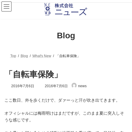
コ
ナ
ン
ビ
テ
ゲ
ン
ー
ツ
シ
へ
ョ
Blog
ス
ン
キ
に
ッ
移
プ
動
Top
Blog
What's New
「自転車保険」
「自転車保険」
最
2016年7月6日
2016年7月6日
news
終
更
新
ここ数日、外を歩くだけで、ダァーっと汗が吹き出てきます。
日
時
オフィシャルには梅雨明けはまだですが、このまま夏に突入しそ
:
うな感じです。