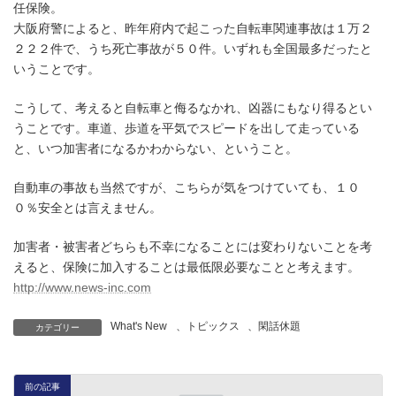
任保険。
大阪府警によると、昨年府内で起こった自転車関連事故は１万２
２２２件で、うち死亡事故が５０件。いずれも全国最多だったと
いうことです。
こうして、考えると自転車と侮るなかれ、凶器にもなり得るとい
うことです。車道、歩道を平気でスピードを出して走っている
と、いつ加害者になるかわからない、ということ。
自動車の事故も当然ですが、こちらが気をつけていても、１０
０％安全とは言えません。
加害者・被害者どちらも不幸になることには変わりないことを考
えると、保険に加入することは最低限必要なことと考えます。
http://www.news-inc.com
What's New
、
トピックス
、
閑話休題
カテゴリー
前の記事