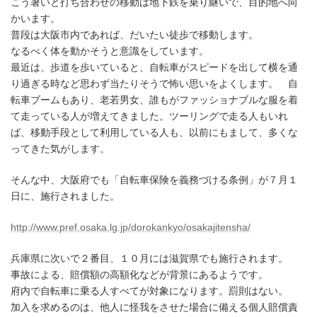
こう暑いと打ち合わせの移動は地下鉄を乗り継いで、目的地へ向
かいます。
普段は大阪市内であれば、だいたい徒歩で移動します。
なるべく体を動かそうと意識をしています。
最近は、歩道を歩いていると、自転車がスピードを出して横を通
り過ぎる時など思わず当たりそうで怖い思いをよくします。 自
転車ブームもあり、老若男女、誰もがファッショナブルな服を着
て走っている人が増えてきました。ツーリングで走る人もいれ
ば、移動手段として利用している人も、以前にもまして、多くな
ってきた気がします。
そんな中、大阪府でも「自転車保険を義務づける条例」が７月１
日に、施行されました。
http://www.pref.osaka.lg.jp/dorokankyo/osakajitensha/
兵庫県に次いで２番目、１０月には滋賀県でも施行されます。
事故による、賠償額の高額化などが背景にあるようです。
府内で自転車に乗る人すべてが対象になります。罰則はない。
加入を求めるのは、他人に怪我をさせた場合に備える個人賠償責