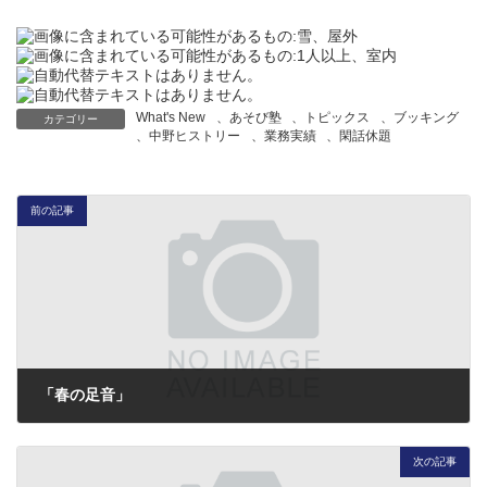
What's New
、
あそび塾
、
トピックス
、
ブッキング
カテゴリー
、
中野ヒストリー
、
業務実績
、
閑話休題
前の記事
「春の足音」
2017年2月4日
次の記事