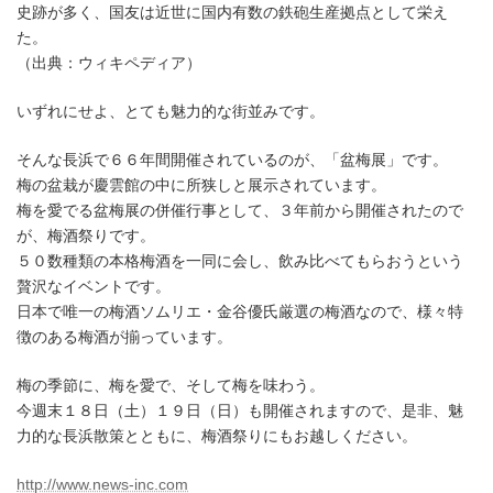
史跡が多く、国友は近世に国内有数の鉄砲生産拠点として栄え
た。
（出典：ウィキペディア）
いずれにせよ、とても魅力的な街並みです。
そんな長浜で６６年間開催されているのが、「盆梅展」です。
梅の盆栽が慶雲館の中に所狭しと展示されています。
梅を愛でる盆梅展の併催行事として、３年前から開催されたので
が、梅酒祭りです。
５０数種類の本格梅酒を一同に会し、飲み比べてもらおうという
贅沢なイベントです。
日本で唯一の梅酒ソムリエ・金谷優氏厳選の梅酒なので、様々特
徴のある梅酒が揃っています。
梅の季節に、梅を愛で、そして梅を味わう。
今週末１８日（土）１９日（日）も開催されますので、是非、魅
力的な長浜散策とともに、梅酒祭りにもお越しください。
http://www.news-inc.com