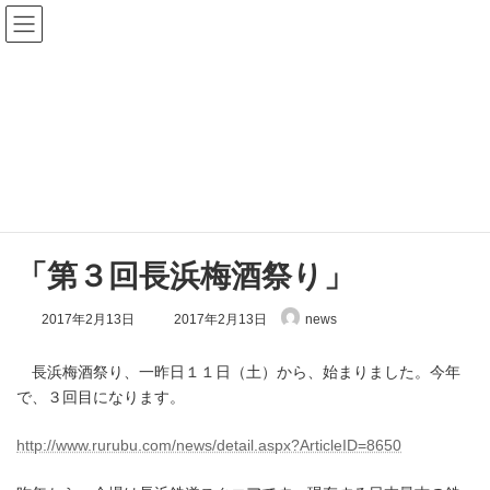
コ
ナ
ン
ビ
テ
ゲ
ン
ー
ツ
シ
へ
ョ
Blog
ス
ン
キ
に
ッ
移
プ
動
Top
Blog
What's New
「第３回長浜梅酒祭り」
「第３回長浜梅酒祭り」
最
2017年2月13日
2017年2月13日
news
終
更
新
長浜梅酒祭り、一昨日１１日（土）から、始まりました。今年
日
で、３回目になります。
時
:
http://www.rurubu.com/news/detail.aspx?ArticleID=8650