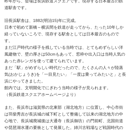
昨年から、会場は長浜鉄道スクエアです。現存する日本最古の鉄
道駅舎です。
旧長浜駅舎は、1882(明治15)年に完成。
日本で初めて新橋～横浜間を鉄道が走ってから、たった10年しか
経っていないころで、現存する駅舎としては日本最古のもので
す。
まだ江戸時代の様子を残している当時では、とてもめずらしい洋
風建物で、壁の厚さは50cmもあって、窓枠や出入口は当時人気の
あった赤レンガを使って建てられています。
まだ「駅」がめずらしい時代だったので、たくさんの人々が陸蒸
気(おかじょうき)を「一目見たい」「一度は乗ってみたいと」と長
浜にやってきました。
館内では、文明開化でにぎわう当時の様子が見られます。
（長浜鉄道スクエアホームページより）
また、長浜市は滋賀県の北東部（湖北地方）に位置し、中心市街
は羽柴秀吉が長浜城の城下町として整備して以来の湖北地方の中
心地で、長浜城廃城後は大通寺（長浜御坊）の門前町、北国街道
や琵琶湖水運の要衝として発展した。姉川古戦場など戦国時代の