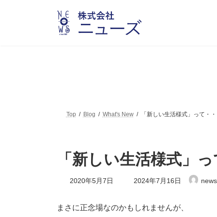
コ
ナ
ン
ビ
テ
ゲ
ン
ー
ツ
シ
へ
ョ
ス
ン
キ
に
ッ
移
プ
動
Top
Blog
What's New
「新しい生活様式」って・・
「新しい生活様式」っ
最
2020年5月7日
2024年7月16日
news
終
更
新
まさに正念場なのかもしれませんが、
日