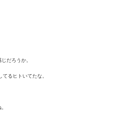
感じだろうか。
Eしてるヒトいてたな。
ね。