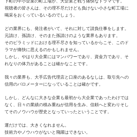
下町の中小企業の町工場が、大企業と戦う痛快なドラマです。
視聴者の皆さんは、その理不尽だけども負けない小さな町工場に
喝采をおくっているいるのでしょう。
どの業界にも、発注者がいて、それに対して請負仕事をします。
元請け、孫請け、そのまた孫請けのような業界もあります。
そのピラミッドにおける理不尽さを知っているからこそ、このド
ラマが痛快に思えるのかもしれません。
しかし、やはり大企業にはマンパワーであり、資金力であり、そ
れなりの体力があることは確かなことです。
我々の業界も、大手広告代理店と口座のあるなしは、取引先への
信用のバロメーターになっていることは確かです。
しかし、どんなに大きな企業も最初から大企業であったわけでは
なく、日々の業績の積み重ねが信用を生み、信頼へと変わりそし
てそのノウハウが歴史となっていったということです。
運だけでは、大きくなれません。
技術力やノウハウがないと飛躍はできない。