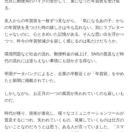
元旦に郵便局のバイクの音がして、束になった年賀状を受け取
る。
友人からの年賀状を一枚ずつ見ながら、「気になるあの子」から
の年賀状を見つけた時の嬉しさは今も忘れない。別にラブレター
じゃないのに、心ときめいた記憶がある。そんな思い出を浮かべ
つつ、昨今の年賀状減少を寂しく感じるのは私だけだろうか。
環境問題など社会の流れ、郵便料金の値上げ、SNSの普及など時
代の流れには逆らえない事情にも頷かざる得ない。
帝国データバンクによると、企業の半数近くが「年賀状」をやめ
たと新聞に掲載されていた。
しかしながら、お正月の一つの風習が失われていくのも寂しいも
のだ。
時代が移り、技術が進化し、様々なコミュニケーションツールが
普及するにつれ、失われていくもの、発展していくものは仕方の
ないことなのだろうとは思う。ある人が言っていました、「スマ