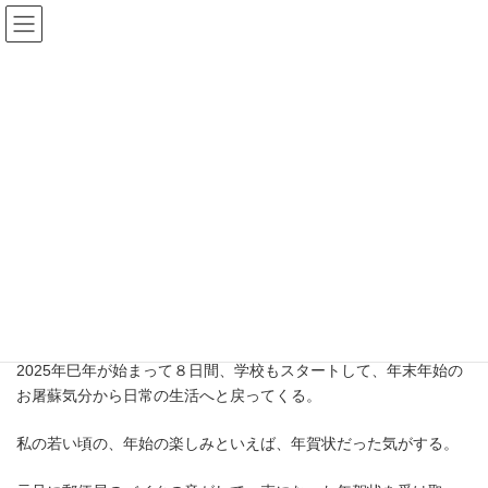
コ
ナ
ン
ビ
テ
ゲ
ン
ー
ツ
シ
へ
ョ
Blog
ス
ン
キ
に
ッ
移
プ
動
Top
Blog
work
「年賀状じまい」
「年賀状じまい」
最
2025年1月9日
2025年1月9日
news
終
更
新
2025年巳年が始まって８日間、学校もスタートして、年末年始の
日
お屠蘇気分から日常の生活へと戻ってくる。
時
:
私の若い頃の、年始の楽しみといえば、年賀状だった気がする。