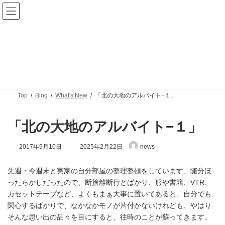
コ
ナ
ン
ビ
テ
ゲ
ン
ー
ツ
シ
へ
ョ
Blog
ス
ン
キ
に
ッ
移
プ
動
Top
Blog
What's New
「北の大地のアルバイト−１」
「北の大地のアルバイト−１」
最
2017年9月10日
2025年2月22日
news
終
更
新
先週・今週末と実家の自分部屋の整理整頓をしています、随分ほ
日
ったらかしだったので、断捨離断行とばかり、服や書籍、VTR、
時
カセットテープなど、よくもまぁ大事に置いてあると、自分でも
:
関心するばかりで、なかなかモノが片付かないけれども、やはり
そんな思い出の品々を目にすると、往時のことが蘇ってきます。