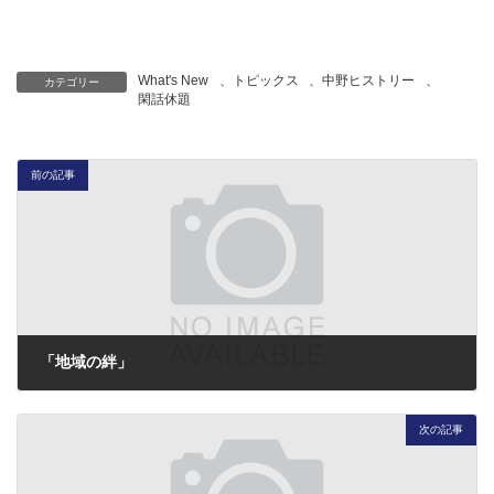
What's New
、
トピックス
、
中野ヒストリー
、
カテゴリー
閑話休題
前の記事
「地域の絆」
2017年8月28日
次の記事