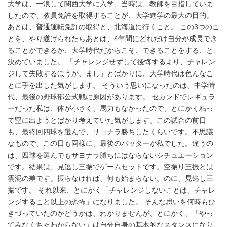
大学は、一浪して関西大学に入学、当時は、教師を目指していま
したので、教員免許を取得することが、大学進学の最大の目的。
あとは、普通運転免許の取得と、北海道に行くこと。 この3つのこ
とを、やり遂げられたらあとは、4年間にどれだけ自分が成長でき
ることができるか、大学時代だからこそ、できることをする、と
決めていました。 「チャレンジせずして後悔するより、チャレン
ジして失敗するほうが、まし」とばかりに、大学時代は色んなこ
とに手を出した気がします。 そういう思いになったのは、中学時
代、最後の野球部公式戦に原因があります。 セカンドでレギュラ
ーだった私は、体が小さく、馬力もなかったので、とにかく粘っ
て塁に出ようとばかり考えていた気がします。この試合の前日
も、最終回四球を選んで、サヨナラ勝ちしたくらいです。不思議
なもので、この日も同様に、最後のバッターが私でした。違うの
は、四球を選んでもサヨナラ勝ちにはならないシチュエーション
です。結果は、見逃し三振でゲームセットです。空振り三振とは
雲泥の差です。振らなければ、何も始まらない。のに、見逃し三
振です。 それ以来、とにかく「チャレンジしないことは、チャレ
ンジすること以上の恐怖」になりました。 そんな思いを何時もひ
きづっていたのかどうかは、わかりませんが、とにかく、「やっ
てみなくちゃわからない」は自分自身の基本的なスタンスになり