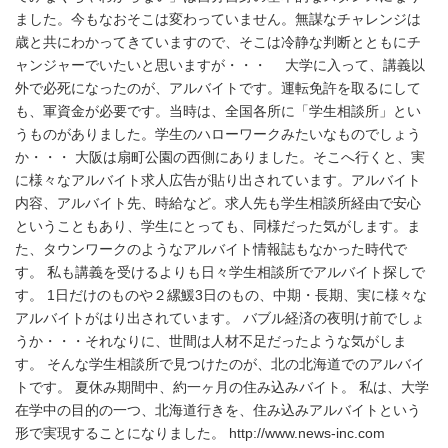
ました。今もなおそこは変わっていません。無謀なチャレンジは
歳と共にわかってきていますので、そこは冷静な判断とともにチ
ャンジャーでいたいと思いますが・・・ 大学に入って、講義以
外で必死になったのが、アルバイトです。運転免許を取るにして
も、軍資金が必要です。当時は、全国各所に「学生相談所」とい
うものがありました。学生のハローワークみたいなものでしょう
か・・・ 大阪は扇町公園の西側にありました。そこへ行くと、実
に様々なアルバイト求人広告が貼り出されています。アルバイト
内容、アルバイト先、時給など。求人先も学生相談所経由で安心
ということもあり、学生にとっても、同様だった気がします。ま
た、タウンワークのようなアルバイト情報誌もなかった時代で
す。 私も講義を受けるよりも日々学生相談所でアルバイト探しで
す。 1日だけのものや２縲鰀3日のもの、中期・長期、実に様々な
アルバイトがはり出されています。 バブル経済の夜明け前でしょ
うか・・・それなりに、世間は人材不足だったような気がしま
す。 そんな学生相談所で見つけたのが、北の北海道でのアルバイ
トです。 夏休み期間中、約一ヶ月の住み込みバイト。 私は、大学
在学中の目的の一つ、北海道行きを、住み込みアルバイトという
形で実現することになりました。 http://www.news-inc.com