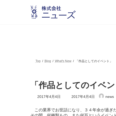
コ
ナ
ン
ビ
テ
ゲ
ン
ー
ツ
シ
へ
ョ
ス
ン
キ
に
ッ
移
プ
動
Top
Blog
What's New
「作品としてのイベント」
「作品としてのイベン
最
2017年4月4日
2017年4月4日
news
終
更
新
この業界でお世話になり、３４年余が過ぎ
日
その間、何種類もの、また何百というイベン