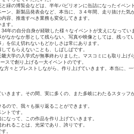
花と緑の博覧会などは、半年パビリオンに缶詰になったイベン
ペーン、新製品発表会など、本当に、３４年間、走り抜けた気
の内容、推進すべき業務も変化してきます。
います。
34年の自分自身が経験した様々なイベントが支えになってい
がなかなか形として残らない、写真や映像としては、残って
事」を伝え切れないもどかしさは常にあります。
解してもらえないことも、しばしばです。
畿大学の入学式が無事終わりました。マスコミにも取り上げ
ュースで創り上げる一大イベントのです。
々な方々とブレストしながら、作り上げていきます。本当に、
！
ていきます。その間、実に多くの、また多岐にわたるスタッフ
けるので、我々も振り返ることができます。
ベントです。
緒になって、この作品を作り上げていきます。
携われることは、光栄であり、誇りです。
です。