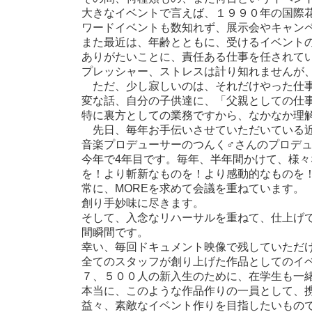
時
大きなイベントで言えば、１９９０年の国際
:
ワードイベントも数知れず、展示会やキャン
また最近は、年齢とともに、受けるイベント
ありがたいことに、責任ある仕事を任されて
プレッシャー、ストレスは計り知れませんが、
ただ、少し寂しいのは、それだけやった仕事
変な話、自分の子供達に、「父親としての仕
特に裏方としての業務ですから、なかなか理
先日、毎年お手伝いさせていただいている近
音楽プロデューサーのつんく♂さんのプロデ
今年で4年目です。毎年、半年間かけて、様
を！より斬新なものを！より感動的なものを
常に、MOREを求めて会議を重ねています。
創り手妙味に尽きます。
そして、入念なリハーサルを重ねて、仕上げ
間瞬間です。
幸い、毎回ドキュメント映像で残していただ
全てのスタッフが創り上げた作品としてのイ
７、５００人の新入生のために、在学生も一
本当に、このような作品作りの一員として、
益々、素敵なイベント作りを目指したいもの