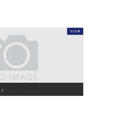
次の記事
７」