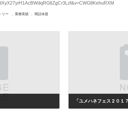
XPQjLdXyX27yrH1AcBWdqRG6ZgCr3Lzf&v=CWG8KehuRXM
トリー
、
業務実績
、
閑話休題
「ユメハネフェス２０１
2017年4月27日