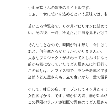
時
:
小山薫堂さんの随筆のタイトルです。
まぁ、一食に想いを込めるという意味では、
若いころ博覧会で、６ケ月パビリオンに詰め
い。その後、一時、冷えたお弁当を見るだけ
そんなことなので、時間が許す限り、食には
あと、何年生きるかどうかわかりませんが、
大きなプロジェクトが終わって久しぶりにゆ
前から気になっていたうどん屋さんに昨日行
この辺りは、オフィス街で、ランチ激戦区で
当然うどん屋さんも、立ち食いから、量で勝
そして、昨日の店、オープンして４ヶ月だそ
女性客ばかり、です。確かに内装、器がCaf
この界隈のランチ激戦区で異色のうどん屋さ