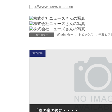
http://www.news-inc.com
What's New
、
トピックス
、
中野ヒス
カテゴリー
前の記事
「春の嵐の後に・・・・」