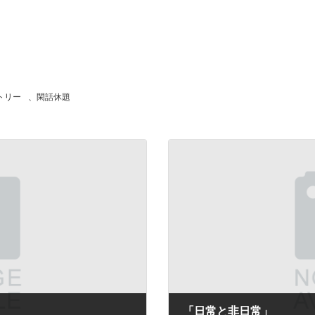
トリー
、
閑話休題
「日常と非日常」