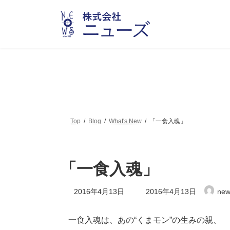
コ
ナ
ン
ビ
テ
ゲ
ン
ー
ツ
シ
へ
ョ
ス
ン
キ
に
ッ
移
プ
動
Top
Blog
What's New
「一食入魂」
「一食入魂」
最
2016年4月13日
2016年4月13日
new
終
更
新
一食入魂は、あの“くまモン”の生みの親、
日