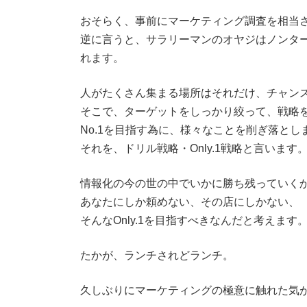
おそらく、事前にマーケティング調査を相当
逆に言うと、サラリーマンのオヤジはノンタ
れます。
人がたくさん集まる場所はそれだけ、チャン
そこで、ターゲットをしっかり絞って、戦略
No.1を目指す為に、様々なことを削ぎ落とし
それを、ドリル戦略・Only.1戦略と言います
情報化の今の世の中でいかに勝ち残っていく
あなたにしか頼めない、その店にしかない、
そんなOnly.1を目指すべきなんだと考えます
たかが、ランチされどランチ。
久しぶりにマーケティングの極意に触れた気