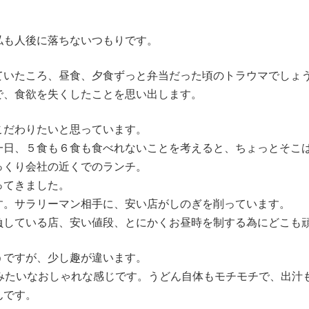
私も人後に落ちないつもりです。
ていたころ、昼食、夕食ずっと弁当だった頃のトラウマでしょ
で、食欲を失くしたことを思い出します。
こだわりたいと思っています。
一日、５食も６食も食べれないことを考えると、ちょっとそこ
っくり会社の近くでのランチ。
ってきました。
す。サラリーマン相手に、安い店がしのぎを削っています。
負している店、安い値段、とにかくお昼時を制する為にどこも
うですが、少し趣が違います。
eみたいなおしゃれな感じです。うどん自体もモチモチで、出汁
んです。