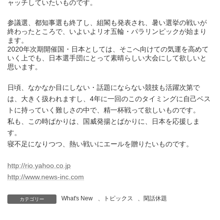
ャッチしていたいものです。
参議選、都知事選も終了し、組閣も発表され、暑い選挙の戦いが
終わったところで、いよいよリオ五輪・パラリンピックが始まり
ます。
2020年次期開催国・日本としては、そこへ向けての気運を高めて
いく上でも、日本選手団にとって素晴らしい大会にして欲しいと
思います。
日頃、なかなか目にしない・話題にならない競技も活躍次第で
は、大きく扱われますし、4年に一回のこのタイミングに自己ベス
トに持っていく難しさの中で、精一杯戦って欲しいものです。
私も、この時ばかりは、国威発揚とばかりに、日本を応援しま
す。
寝不足になりつつ、熱い戦いにエールを贈りたいものです。
http://rio.yahoo.co.jp
http://www.news-inc.com
What's New
、
トピックス
、
閑話休題
カテゴリー