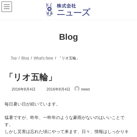
コ
ナ
ン
ビ
テ
ゲ
ン
ー
ツ
シ
へ
ョ
Blog
ス
ン
キ
に
ッ
移
プ
動
Top
Blog
What's New
「リオ五輪」
「リオ五輪」
最
2016年8月4日
2016年8月4日
news
終
更
新
毎日暑い日が続いています。
日
時
猛暑ですが、昨年、一昨年のような豪雨がないのはいいことで
:
す。
しかし災害は忘れた頃にやって来ます、日々、情報はしっかりキ