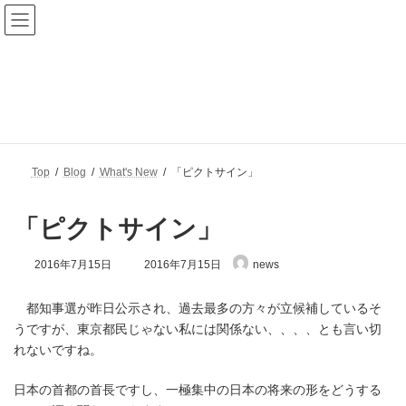
コ
ナ
ン
ビ
テ
ゲ
ン
ー
ツ
シ
へ
ョ
Blog
ス
ン
キ
に
ッ
移
プ
動
Top
Blog
What's New
「ピクトサイン」
「ピクトサイン」
最
2016年7月15日
2016年7月15日
news
終
更
新
都知事選が昨日公示され、過去最多の方々が立候補しているそ
日
うですが、東京都民じゃない私には関係ない、、、、とも言い切
時
れないですね。
:
日本の首都の首長ですし、一極集中の日本の将来の形をどうする