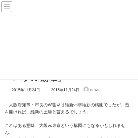
コ
ナ
ン
ビ
テ
ゲ
ン
ー
ツ
シ
へ
ョ
Blog
ス
ン
キ
に
ッ
移
プ
動
Top
Blog
What's New
「バブル崩壊」
「バブル崩壊」
最
2015年11月24日
2015年11月24日
news
終
更
新
大阪府知事・市長のW選挙は維新vs非維新の構図でしたが、蓋
日
を開ければ、維新の圧勝と言えるでしょう。
時
:
これはある意味、大阪vs東京という構図にもなるかもしれませ
ん。