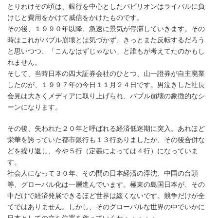
とりわけその頃は、銀行を中心としたパビリオンはライバルに負
けじと費用をかけて威信をかけたものです。
その後、１９９０年以降、急速に景気が停滞していきます。その
時はこれがバブル崩壊とは気づかず、きっとまた反転するだろう
と思いつつ、「こんなはずじゃない」と誰もが考えてたのかもし
れません。
そして、当時日本の四大証券会社のひとつ、山一證券が自主廃業
したのが、１９９７年の今日１１月２４日です。男泣きした社長
会見は大きくメディアに取り上げられ、バブル崩壊の象徴的なシ
ーンになります。
その後、失われた２０年と呼ばれる経済低迷期に突入。あれほど
栄華を誇っていた都市銀行も１３行ありましたが、その後合併な
どを繰り返し、今や５行（定義によっては４行）になっていま
す。
社会人になって３０年、その間の日本経済の浮沈、中国の台頭
等、グローバル化は一層進んでいます。極東の島国日本が、その
中だけで経済発展できるほど世界は緩くないです。競争だけが全
てではありません。しかし、そのグローバルな世界の中でいかに