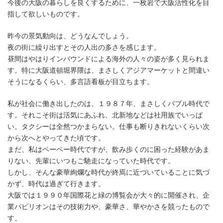
今後の大阪の暮らしを良くするために、一枚岩で大阪活性化を目
指して欲しいものです。
昨今の景気動向は、どうなんでしょう。
夜の街に繰り出すとその人出の多さを感じます。
昼間はやはりインバウンドによる海外の人々の姿が多く見られま
す。特に大阪道頓堀界隈は、まさしくアジアマーケットと間違い
そうになるくらい、多言語看板が目立ちます。
私が社会に働き出したのは、１９８７年、まさしくバブル時代で
す。それこそ街は活気にあふれ、北新地などは社用族でいっぱ
い。タクシーは全然つかまらない。仕事も断りきれないくらい次
から次へとやってきた頃です。
まだ、私はペーペー時代ですが、飲み歩くのに困った経験があま
りない、先輩にいつもご馳走になっていた時代です。
しかし、そんな豪華絢爛な時代が終焉に近づいていることに気づ
かず、時代は過ぎて行きます。
大阪では１９９０年国際花と緑の博覧会が大々的に開催され、企
業パビリオンはその技術力や、豪華さ、華やかさを競ったもので
す。